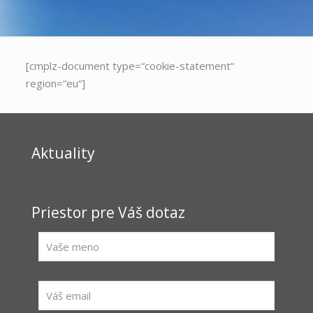
[cmplz-document type=“cookie-statement“
region=“eu“]
Aktuality
Priestor pre Váš dotaz