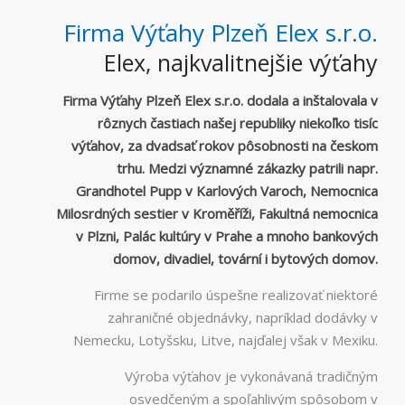
Firma Výťahy Plzeň Elex s.r.o.
Elex, najkvalitnejšie výťahy
Firma Výťahy Plzeň Elex s.r.o. dodala a inštalovala v
rôznych častiach našej republiky niekoľko tisíc
výťahov, za dvadsať rokov pôsobnosti na českom
trhu. Medzi významné zákazky patrili napr.
Grandhotel Pupp v Karlových Varoch, Nemocnica
Milosrdných sestier v Kroměříži, Fakultná nemocnica
v Plzni, Palác kultúry v Prahe a mnoho bankových
domov, divadiel, tovární i bytových domov.
Firme se podarilo úspešne realizovať niektoré
zahraničné objednávky, napríklad dodávky v
Nemecku, Lotyšsku, Litve, najďalej však v Mexiku.
Výroba výťahov je vykonávaná tradičným
osvedčeným a spoľahlivým spôsobom v