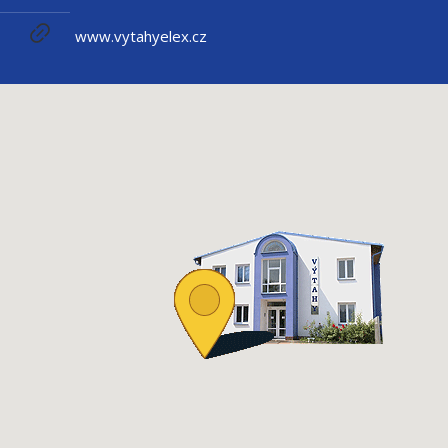
www.vytahyelex.cz