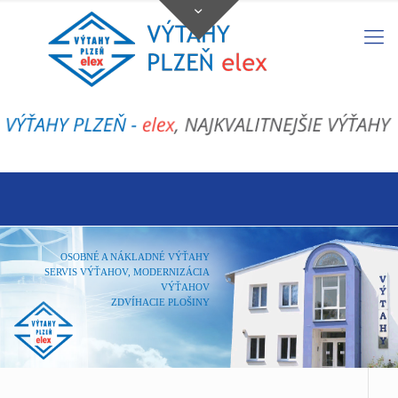
OSOBNÉ A NÁKLADNÉ VÝŤAHY
SERVIS VÝŤAHOV, MODERNIZÁCIA
VÝŤAHOV
ZDVÍHACIE PLOŠINY