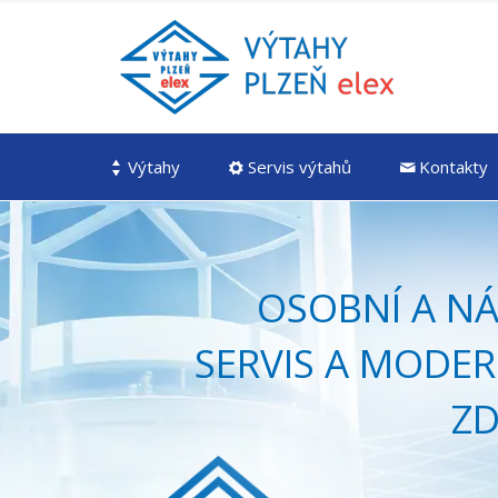
Výtahy
Servis výtahů
Kontakty
OSOBNÍ A N
SERVIS A MODE
ZD