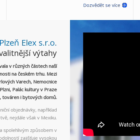
Dozvědět se více
lzeň Elex s.r.o.
valitnější výtahy
ovala v různých částech naší
bnosti na českém trhu. Mezi
arlových Varech, Nemocnice
lzni, Palác kultury v Praze
, továren i bytových domů.
niční objednávky, například
vě, nejdále však v Mexiku.
 a spolehlivým způsobem v
odolností zajišťuje vysokou