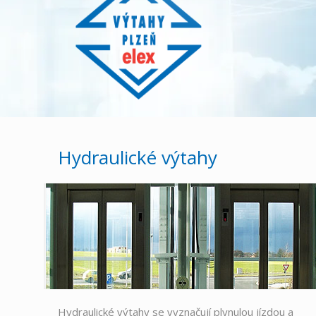
Hydraulické výtahy
Hydraulické výtahy se vyznačují plynulou jízdou a