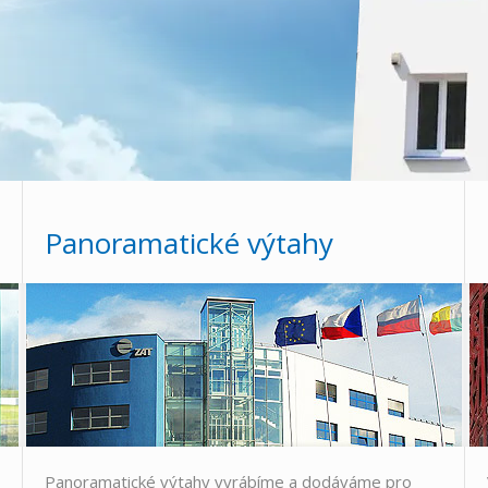
Panoramatické výtahy
Panoramatické výtahy vyrábíme a dodáváme pro