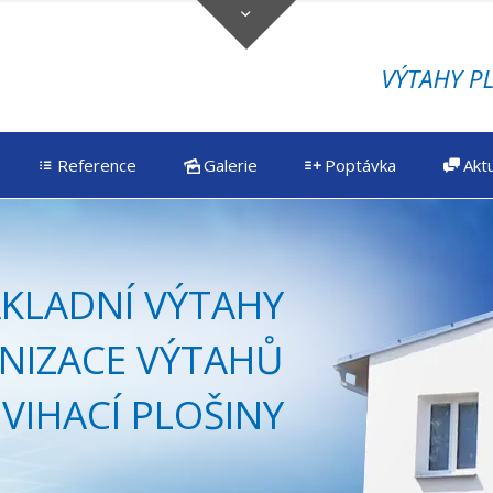
Reference
Galerie
Poptávka
Aktu
ÁKLADNÍ VÝTAHY
RNIZACE VÝTAHŮ
VIHACÍ PLOŠINY