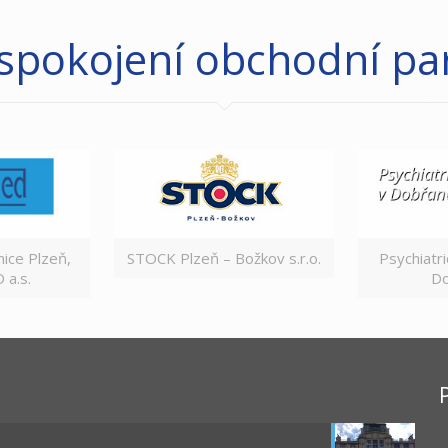
 spokojení obchodní par
ice Plzeň,
STOCK Plzeň – Božkov s.r.o.
Psychiatr
a.s.
Do