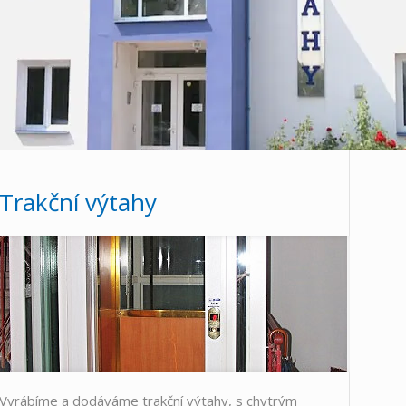
Trakční výtahy
Vyrábíme a dodáváme trakční výtahy, s chytrým