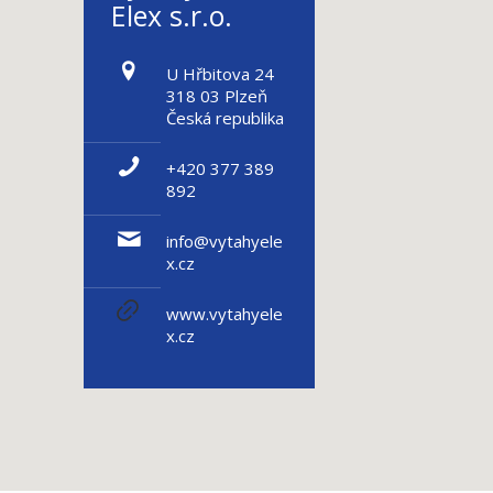
Elex s.r.o.
U Hřbitova 24
318 03 Plzeň
Česká republika
+420 377 389
892
info@vytahyele
x.cz
www.vytahyele
x.cz