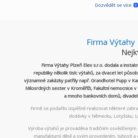
Dozvědět se více
Firma Výtahy P
Nejk
Firma Výtahy Plzeň Elex s.r.o. dodala a instal
republiky několik tisíc výtahů, za dvacet let půso
významné zakázky patřily např. Grandhotel Pupp v K
Milosrdných sester v Kroměříži, Fakultní nemocnice v P
a mnoho bankovních domů, divadel
Firmě se podařilo úspěšně realizovat některé zahra
dodávky v Německu, Lotyšsku, Lit
Výroba výtahů je prováděna tradičním osvědčeným
manufakturní dílně a svým provedením, tuhostí a 