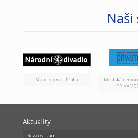
Naši
Státní opera - Praha
Městská nemocn
PRIVAMED 
Aktuality
Nová realizace