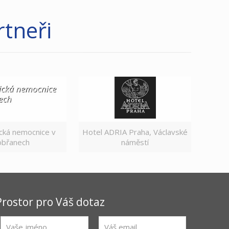
tneři
ická nemocnice v
Hotel ADRIA Praha, Václavské
břanech
náměstí
Prostor pro Váš dotaz