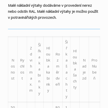
Malé nákladní výtahy
dodáváme v provedení nerez
nebo odstín RAL. Malé nákladní výtahy je možno použít
v potravinářských provozech.
Ší
Ší
Z
Hl
ř
řk
Hl
d
ou
Ro
k
a
ou
N
Ry
vi
bk
z
a
N
Pro
k
bk
os
chl
h
a
m
š
ad
hlu
a
a
no
os
m
ka
ěr
a
je
be
bi
ša
st
t
a
bi
dv
c
zd
ň
n
ch
x.
nk
eří
h
k
ty
m
y
t
y
y
50
80
1