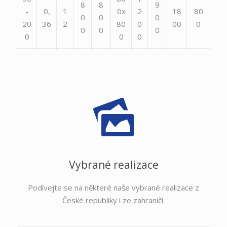
8
8
9
-
0,
1
0x
2
18
80
0
0
0
20
36
2
80
0
00
0
0
0
0
0
0
0
Vybrané realizace
Podívejte se na některé naše vybrané realizace z
České republiky i ze zahraničí.