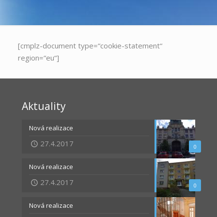
[cmplz-document type=“cookie-statement“
region=“eu“]
Aktuality
Nová realizace
27.4.2017
0
Nová realizace
27.4.2017
0
Nová realizace