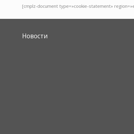
[cmplz-document type=»cookie-statement» region=»
Новости