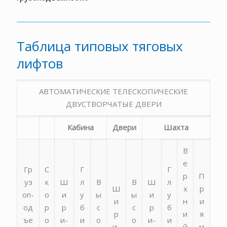
Таблица типовых тяговых
лифтов
АВТОМАТИЧЕСКИЕ ТЕЛЕСКОПИЧЕСКИЕ
ДВУСТВОРЧАТЫЕ ДВЕРИ
Кабина
Двери
Шахта
В
е
Гр
С
Г
Г
р
П
уз
к
Ш
л
В
В
Ш
л
Ш
х
р
оп-
о
и
у
ы
ы
и
у
и
н
и
од
р
р
б
с
с
р
б
р
и
я
ъе
о
и-
и
о
о
и-
и
и-
й
м