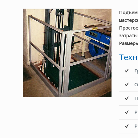
Подъемн
мастерск
Простое
затраты
Размеры
Техн
Г
С
П
Р
Р