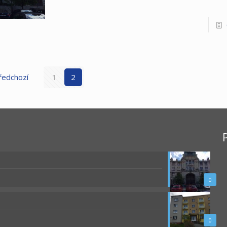
ředchozí
1
2
0
0