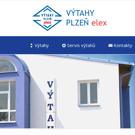
Výtahy
Servis výtahů
Kontakty