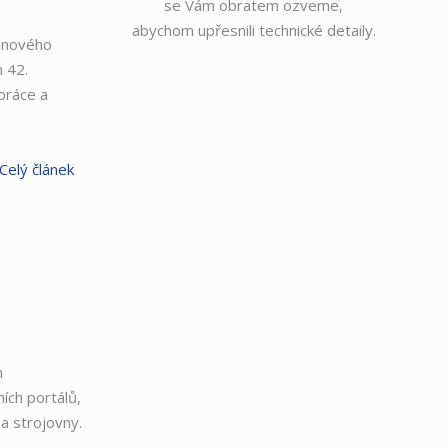
se Vám obratem ozveme,
abychom upřesnili technické detaily.
lanového
 42.
práce a
Celý článek
m
ích portálů,
 a strojovny.