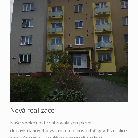
Nová realizace
Naše společnost realizovala kompletní
dodávku lanového výtahu o nosnosti 450kg v Plzni ulice
Nad Týncem 42. Dodávka a montáž ocelové