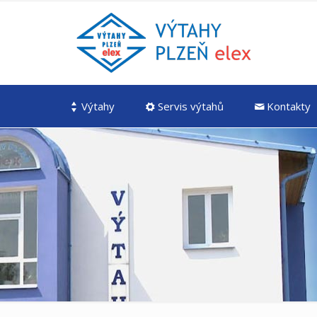
Výtahy
Servis výtahů
Kontakty