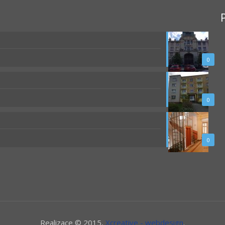
0
0
0
Realizace © 2015,
Xcreative - webdesign
.