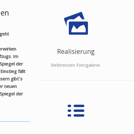
den
 geht
erwirken
Realisierung
fzugs. Im
Spiegel der
Referenzen Fotogalerie.
nstieg fällt
sern gibt´s
er neuen
Spiegel der