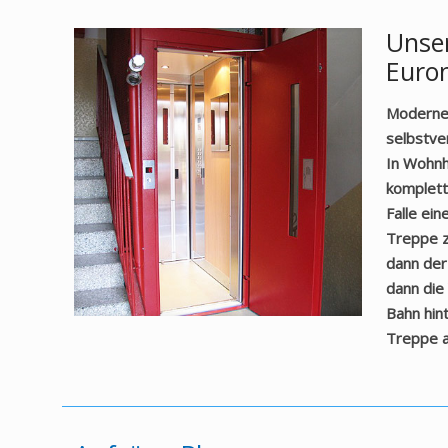
Unse
Euro
Moderne 
selbstve
In Wohnh
komplett
Falle ei
Treppe z
dann der
dann die
Bahn hin
Treppe a